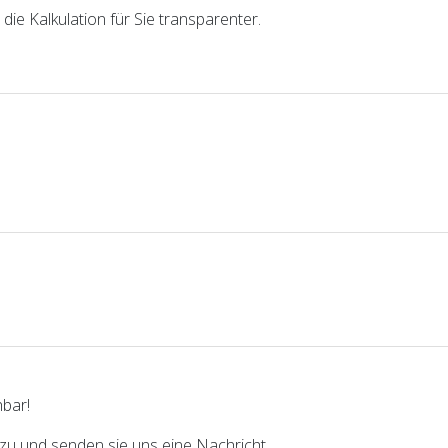
die Kalkulation für Sie transparenter.
hbar!
zu und senden sie uns eine Nachricht