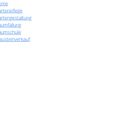
ome
rtenpflege
rtengestaltung
umfällung
aumschule
austeinverkauf